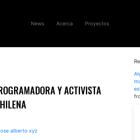
News
Acerca
Proyectos
Re
Al
mo
ROGRAMADORA Y ACTIVISTA
es
f
HILENA
jose alberto xyz