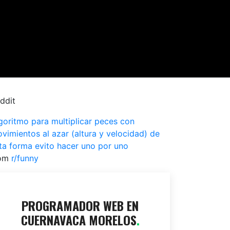
ddit
goritmo para multiplicar peces con
vimientos al azar (altura y velocidad) de
ta forma evito hacer uno por uno
rom
r/funny
PROGRAMADOR WEB EN
CUERNAVACA MORELOS
.