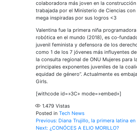
colaboradora más joven en la construcción de
trabajada por el Ministerio de Ciencias con
mega inspiradas por sus logros <3
Valentina fue la primera niña programadora
robótica en el mundo (2018), es co-funda
juvenil feminista y defensora de los derecho
como 1 de los 7 jóvenes más influyentes de
la consulta regional de ONU Mujeres para l
principales exponentes juveniles de la coal
equidad de género”. Actualmente es embajad
Girls.
[withcode id=»3C» mode=»embed»]
1.479
Vistas
Posted in
Tech News
Navegación
Previous:
Diana Trujillo, la primera latina 
Next:
¿CONÓCES A ELIO MORILLO?
de