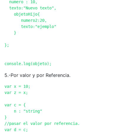
  numero : 10,

  texto:"Nuevo texto",

    objetoHijo{

       numero2:20,

       texto:"ejemplo"

    }

};

5.-Por valor y por Referencia.
var x = 10;

var z = x;

var c = {

    n : "string"

} 

//pasar el valor por referencia.

var d = c;
