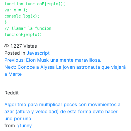
function funcionEjemplo(){

var x = 1;

console.log(x);

}

// llamar la funcion

1.227
Vistas
Posted in
Javascript
Navegación
Previous:
Elon Musk una mente maravillosa.
Next:
Conoce a Alyssa La joven astronauta que viajará
de
a Marte
entradas
Reddit
Algoritmo para multiplicar peces con movimientos al
azar (altura y velocidad) de esta forma evito hacer
uno por uno
from
r/funny