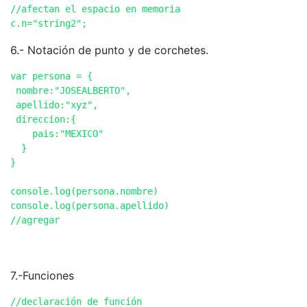
//afectan el espacio en memoria

c.n="string2";
6.- Notación de punto y de corchetes.
var persona = {

 nombre:"JOSEALBERTO",

 apellido:"xyz",

 direccion:{

    pais:"MEXICO" 

  }

}

console.log(persona.nombre)

console.log(persona.apellido)

//agregar 

7.-Funciones
//declaración de función
