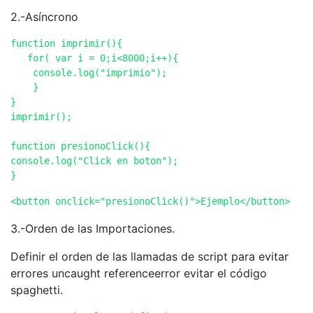
2.-Asíncrono
function imprimir(){

   for( var i = 0;i<8000;i++){

    console.log("imprimio");

    }

}

imprimir();

function presionoClick(){

console.log("Click en boton");

}
<button onclick="presionoClick()">Ejemplo</button>
3.-Orden de las Importaciones.
Definir el orden de las llamadas de script para evitar
errores uncaught referenceerror evitar el código
spaghetti.